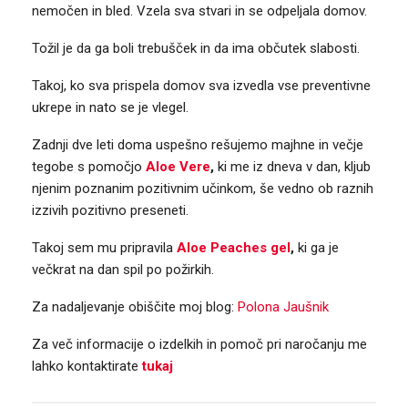
nemočen in bled. Vzela sva stvari in se odpeljala domov.
Tožil je da ga boli trebušček in da ima občutek slabosti.
Takoj, ko sva prispela domov sva izvedla vse preventivne
ukrepe in nato se je vlegel.
Zadnji dve leti doma uspešno rešujemo majhne in večje
tegobe s pomočjo
Aloe Vere
,
ki me iz dneva v dan, kljub
njenim poznanim pozitivnim učinkom, še vedno ob raznih
izzivih pozitivno preseneti.
Takoj sem mu pripravila
Aloe Peaches gel
,
ki ga je
večkrat na dan spil po požirkih.
Za nadaljevanje obiščite moj blog:
Polona Jaušnik
Za več informacije o izdelkih in pomoč pri naročanju me
lahko kontaktirate
tukaj