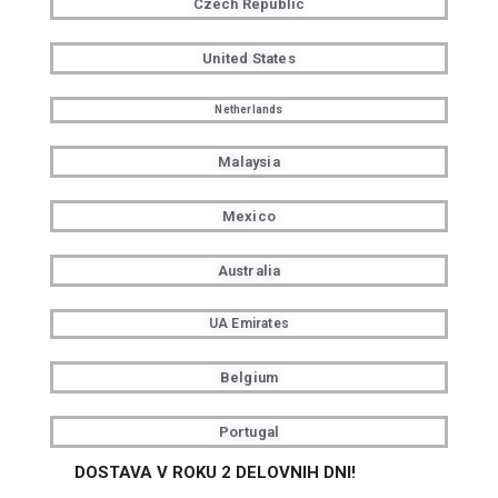
Czech Republic
United States
Netherlands
Malaysia
Mexico
Australia
UA Emirates
Belgium
Portugal
DOSTAVA V ROKU 2 DELOVNIH DNI!