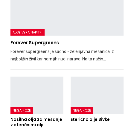
ALOE VERA NAPITKI
Forever Supergreens
Forever supergreens je sadno - zelenjavna mešanica iz
najboljših živil kar nam jih nudi narava. Na ta način…
NEGA KOŽE
NEGA KOŽE
Nosilna olja za mešanje
Eterično olje Sivke
z eteričnimi olji