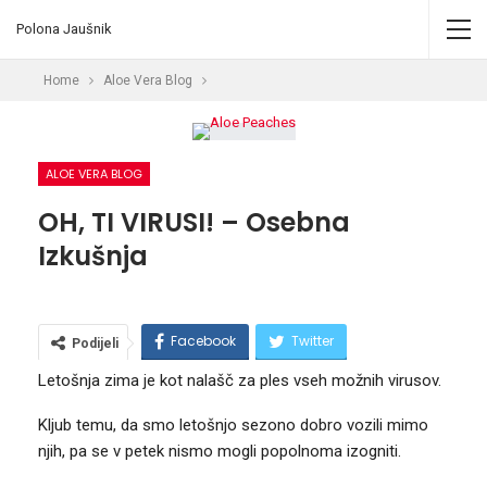
Polona Jaušnik
Home
Aloe Vera Blog
ALOE VERA BLOG
OH, TI VIRUSI! – Osebna
Izkušnja
Facebook
Twitter
Podijeli
Letošnja zima je kot nalašč za ples vseh možnih virusov.
Pinterest
Email
Kljub temu, da smo letošnjo sezono dobro vozili mimo
njih, pa se v petek nismo mogli popolnoma izogniti.