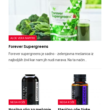
ALOE VERA NAPITKI
Forever Supergreens
Forever supergreens je sadno - zelenjavna mešanica iz
najboljših živil kar nam jih nudi narava. Na ta način…
NEGA KOŽE
NEGA KOŽE
Nosilna olja za mešanje
Eterično olje Sivke