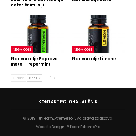
z eteričnimi olji
NEGA KOŽE
NEGA KOŽE
Eterično olje Poprove
Eterično olje Limone
mete – Pepermint
PREV
NEXT
1 of 17
KONTAKT POLONA JAUŠNIK
© 2019- #TeamExtremePro. Sva prava zadržava.
Website Design:
#TeamExtremePro