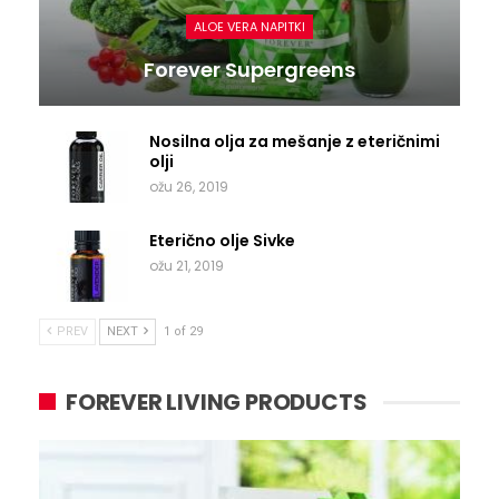
ALOE VERA NAPITKI
Forever Supergreens
Nosilna olja za mešanje z eteričnimi
olji
ožu 26, 2019
Eterično olje Sivke
ožu 21, 2019
PREV
NEXT
1 of 29
FOREVER LIVING PRODUCTS