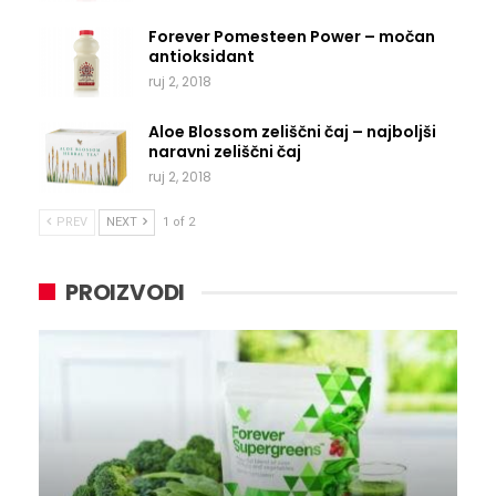
Forever Pomesteen Power – močan
antioksidant
ruj 2, 2018
Aloe Blossom zeliščni čaj – najboljši
naravni zeliščni čaj
ruj 2, 2018
PREV
NEXT
1 of 2
PROIZVODI