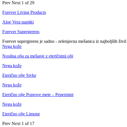
Prev
Next
1 of 29
Forever Living Products
Aloe Vera napitki
Forever Supergreens
Forever supergreens je sadno - zelenjavna mešanica iz najboljših živi
Nega kože
Nosilna olja za mešanje z eteričnimi olji
Nega kože
Eterično olje Sivke
Nega kože
Eterično olje Poprove mete – Pepermint
Nega kože
Eterično olje Limone
Prev
Next
1 of 17