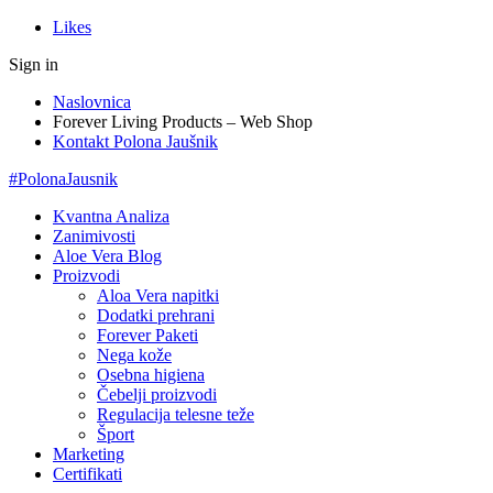
Likes
Sign in
Naslovnica
Forever Living Products – Web Shop
Kontakt Polona Jaušnik
#PolonaJausnik
Kvantna Analiza
Zanimivosti
Aloe Vera Blog
Proizvodi
Aloa Vera napitki
Dodatki prehrani
Forever Paketi
Nega kože
Osebna higiena
Čebelji proizvodi
Regulacija telesne teže
Šport
Marketing
Certifikati