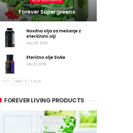
ALOE VERA NAPITKI
Forever Supergreens
Nosilna olja za mešanje z
eteričnimi olji
ožu 26, 2019
Eterično olje Sivke
ožu 21, 2019
PREV
NEXT
1 of 29
FOREVER LIVING PRODUCTS