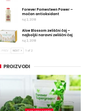
Forever Pomesteen Power –
močan antioksidant
ruj 2, 2018
Aloe Blossom zeliščni čaj –
najboljši naravni zeliščni čaj
ruj 2, 2018
PREV
NEXT
1 of 2
PROIZVODI