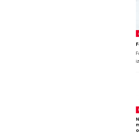
F
F
i
N
m
o