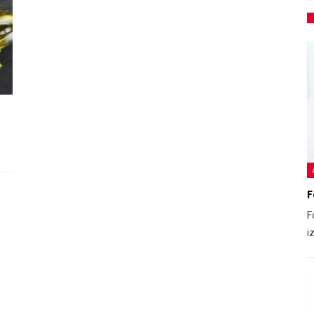
F
F
i