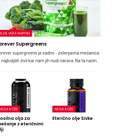
ALOE VERA NAPITKI
orever Supergreens
orever supergreens je sadno - zelenjavna mešanica
z najboljših živil kar nam jih nudi narava. Na ta način…
NEGA KOŽE
NEGA KOŽE
osilna olja za
Eterično olje Sivke
ešanje z eteričnimi
lji