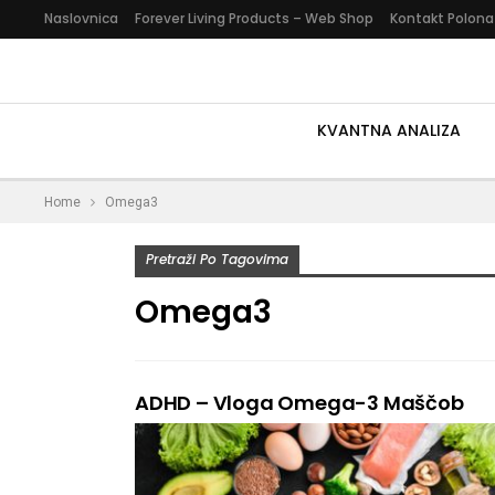
Naslovnica
Forever Living Products – Web Shop
Kontakt Polona
KVANTNA ANALIZA
Home
Omega3
Pretraži Po Tagovima
Omega3
ADHD – Vloga Omega-3 Maščob