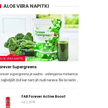
ALOE VERA NAPITKI
ALOE VERA NAPITKI
orever Supergreens
orever supergreens je sadno - zelenjavna mešanica
z najboljših živil kar nam jih nudi narava. Na ta način…
FAB Forever Active Boost
ruj 2, 2018