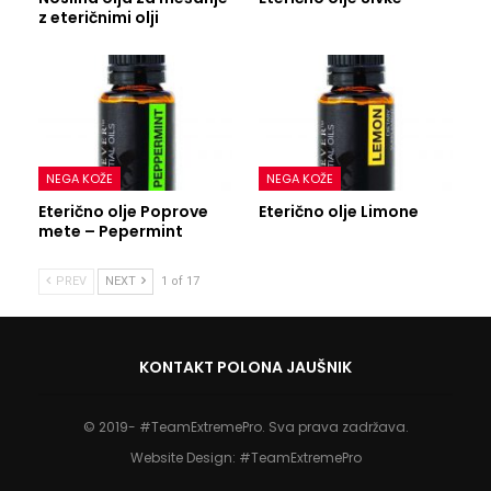
z eteričnimi olji
NEGA KOŽE
NEGA KOŽE
Eterično olje Poprove
Eterično olje Limone
mete – Pepermint
PREV
NEXT
1 of 17
KONTAKT POLONA JAUŠNIK
© 2019- #TeamExtremePro. Sva prava zadržava.
Website Design:
#TeamExtremePro