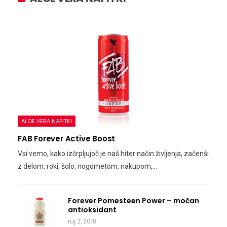
ALOE VERA NAPITKI
FAB Forever Active Boost
Vsi vemo, kako izčrpljujoč je naš hiter način življenja, začenši
z delom, roki, šolo, nogometom, nakupom,…
Forever Pomesteen Power – močan
antioksidant
ruj 2, 2018