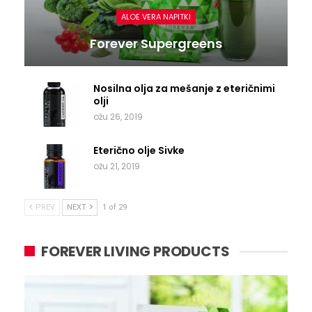
ALOE VERA NAPITKI
Forever Supergreens
Nosilna olja za mešanje z eteričnimi
olji
ožu 26, 2019
Eterično olje Sivke
ožu 21, 2019
PREV
NEXT
1 of 29
FOREVER LIVING PRODUCTS