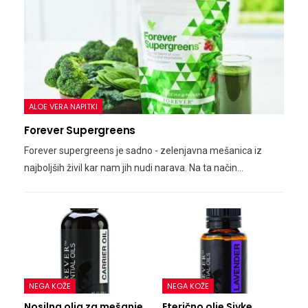
ALOE VERA NAPITKI
Forever Supergreens
Forever supergreens je sadno - zelenjavna mešanica iz
najboljših živil kar nam jih nudi narava. Na ta način…
NEGA KOŽE
NEGA KOŽE
Nosilna olja za mešanje
Eterično olje Sivke