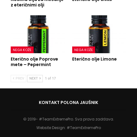
z eteričnimi olji
NEGA KOŽE
NEGA KOŽE
Eterično olje Poprove
Eterično olje Limone
mete – Pepermint
PREV
NEXT
1 of 17
KONTAKT POLONA JAUŠNIK
© 2019- #TeamExtremePro. Sva prava zadržava.
Website Design:
#TeamExtremePro