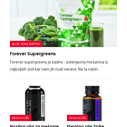
ALOE VERA NAPITKI
Forever Supergreens
Forever supergreens je sadno - zelenjavna mešanica iz
najboljših živil kar nam jih nudi narava. Na ta način…
NEGA KOŽE
NEGA KOŽE
Nosilna olja za mešanje
Eterično olje Sivke