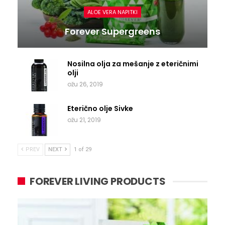
ALOE VERA NAPITKI
Forever Supergreens
Nosilna olja za mešanje z eteričnimi
olji
ožu 26, 2019
Eterično olje Sivke
ožu 21, 2019
PREV
NEXT
1 of 29
FOREVER LIVING PRODUCTS