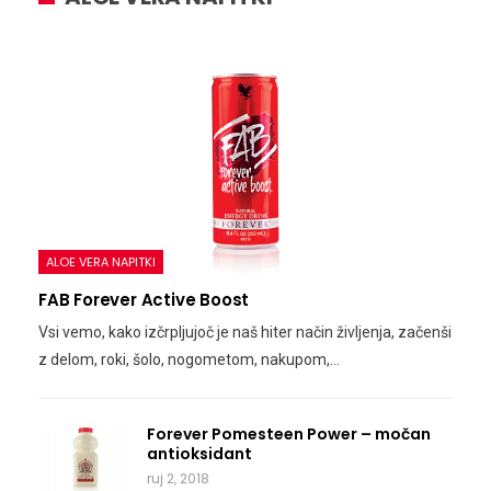
ALOE VERA NAPITKI
FAB Forever Active Boost
Vsi vemo, kako izčrpljujoč je naš hiter način življenja, začenši
z delom, roki, šolo, nogometom, nakupom,…
Forever Pomesteen Power – močan
antioksidant
ruj 2, 2018