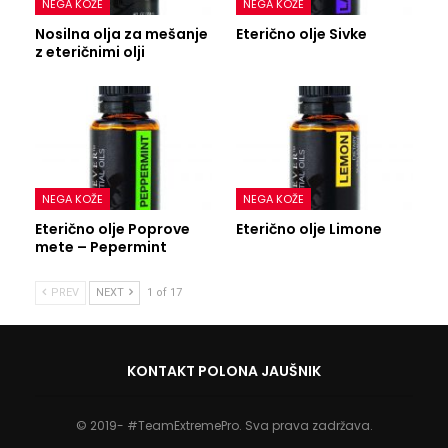
NEGA KOŽE
NEGA KOŽE
Nosilna olja za mešanje
Eterično olje Sivke
z eteričnimi olji
NEGA KOŽE
NEGA KOŽE
Eterično olje Poprove
Eterično olje Limone
mete – Pepermint
PREV
NEXT
1 of 17
KONTAKT POLONA JAUŠNIK
© 2019- #TeamExtremePro. Sva prava zadržava.