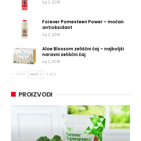
ruj 2, 2018
Forever Pomesteen Power – močan
antioksidant
ruj 2, 2018
Aloe Blossom zeliščni čaj – najboljši
naravni zeliščni čaj
ruj 2, 2018
PREV
NEXT
1 of 2
PROIZVODI