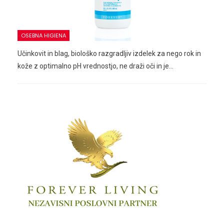
OSEBNA HIGIENA
Učinkovit in blag, biološko razgradljiv izdelek za nego rok in
kože z optimalno pH vrednostjo, ne draži oči in je…