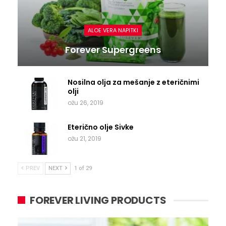
ALOE VERA NAPITKI
Forever Supergreens
Nosilna olja za mešanje z eteričnimi
olji
ožu 26, 2019
Eterično olje Sivke
ožu 21, 2019
PREV
NEXT
1 of 29
FOREVER LIVING PRODUCTS