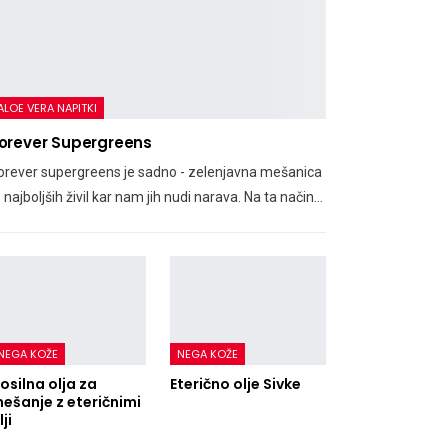
ALOE VERA NAPITKI
orever Supergreens
orever supergreens je sadno - zelenjavna mešanica
z najboljših živil kar nam jih nudi narava. Na ta način…
NEGA KOŽE
NEGA KOŽE
osilna olja za
Eterično olje Sivke
ešanje z eteričnimi
lji