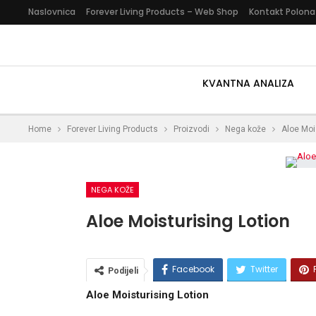
Naslovnica
Forever Living Products – Web Shop
Kontakt Polona
KVANTNA ANALIZA
Home
Forever Living Products
Proizvodi
Nega kože
Aloe Moi
NEGA KOŽE
Aloe Moisturising Lotion
Facebook
Twitter
Podijeli
Aloe Moisturising Lotion