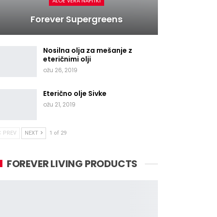
ALOE VERA NAPITKI
Forever Supergreens
Nosilna olja za mešanje z
eteričnimi olji
ožu 26, 2019
Eterično olje Sivke
ožu 21, 2019
PREV
NEXT
1 of 29
FOREVER LIVING PRODUCTS