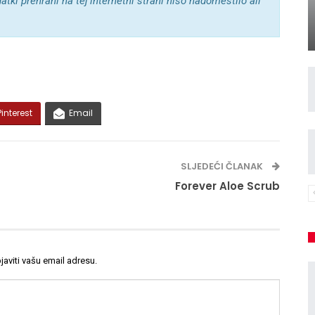
tki prehrani na tej internetni strani niso nadomestilo ali
Pinterest
Email
SLJEDEĆI ČLANAK
Forever Aloe Scrub
viti vašu email adresu.