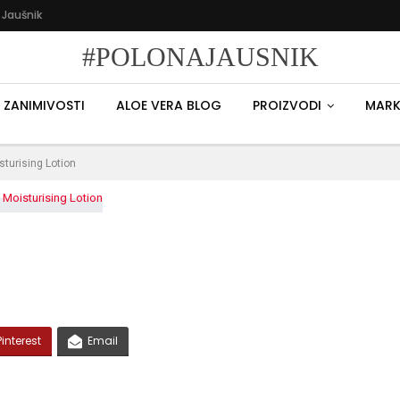
 Jaušnik
#POLONAJAUSNIK
ZANIMIVOSTI
ALOE VERA BLOG
PROIZVODI
MARK
sturising Lotion
Pinterest
Email