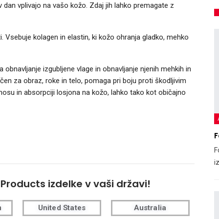
v dan vplivajo na vašo kožo. Zdaj jih lahko premagate z
i. Vsebuje kolagen in elastin, ki kožo ohranja gladko, mehko
a obnavljanje izgubljene vlage in obnavljanje njenih mehkih in
ičen za obraz, roke in telo, pomaga pri boju proti škodljivim
nosu in absorpciji losjona na kožo, lahko tako kot običajno
F
F
i
 Products izdelke v vaši državi!
m
United States
Australia