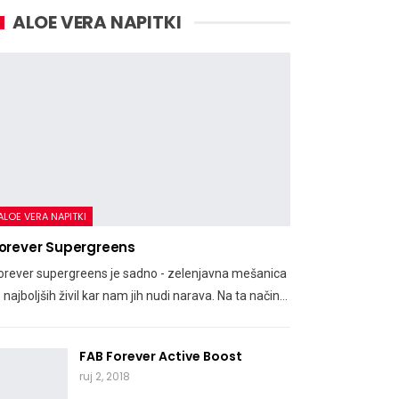
ALOE VERA NAPITKI
ALOE VERA NAPITKI
orever Supergreens
orever supergreens je sadno - zelenjavna mešanica
z najboljših živil kar nam jih nudi narava. Na ta način…
FAB Forever Active Boost
ruj 2, 2018