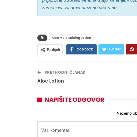
priporočeno zdravstveno terapijo. Omenjeni doda
zamenjava za uravnoteženo prehrano.
Aloe Moisturising Lotion
Facebook
Twitter
Podijeli
PRETHODNI ČLANAK
Aloe Lotion
NAPIŠITE ODGOVOR
Nećemo obja