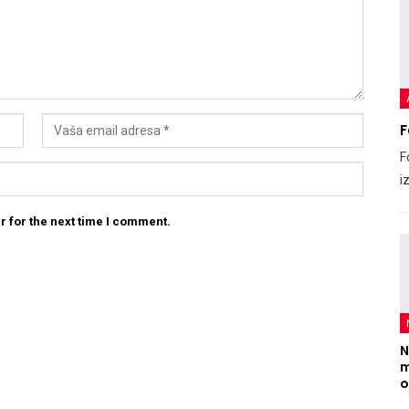
F
F
i
r for the next time I comment.
N
m
o