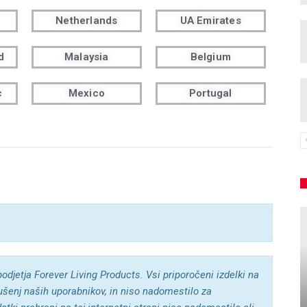
Netherlands
UA Emirates
d
Malaysia
Belgium
c
Mexico
Portugal
podjetja Forever Living Products. Vsi
priporočeni izdelki na
kušenj naših uporabnikov, in niso nadomestilo za